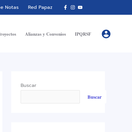
A
de Notas
Red Papaz
r
c
h
royectos
Alianzas y Convenios
IPQRSF
i
v
o
s
Buscar
Buscar