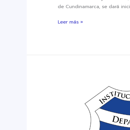
de Cundinamarca, se dará inicio
Leer más »
CIRCULAR
GENERAL
003
DE
2026